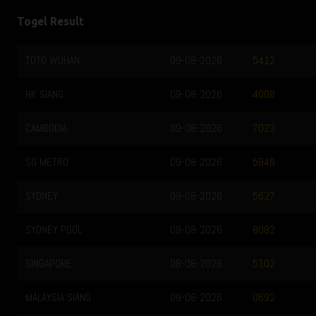
Togel Result
WUHAN
09-08-2026
QATAR
5412
NG
09-08-2026
HONGKONG
4008
DIA
09-08-2026
TOTOMACA
7023
TRO
09-08-2026
TOTOMACA
5948
Y
09-08-2026
TOTOMACA
5627
 POOL
09-08-2026
TOTOMACA
8082
ORE
08-08-2026
TOTOMACA
5102
IA SIANG
09-08-2026
0692