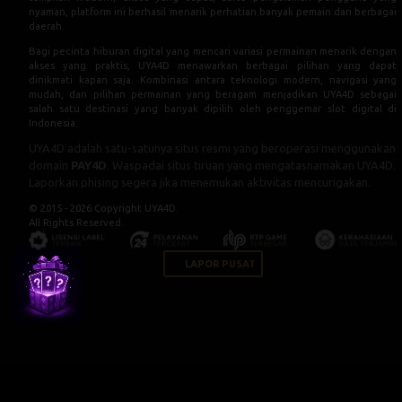
nyaman, platform ini berhasil menarik perhatian banyak pemain dari berbagai
daerah.
Bagi pecinta hiburan digital yang mencari variasi permainan menarik dengan
akses yang praktis, UYA4D menawarkan berbagai pilihan yang dapat
dinikmati kapan saja. Kombinasi antara teknologi modern, navigasi yang
mudah, dan pilihan permainan yang beragam menjadikan UYA4D sebagai
salah satu destinasi yang banyak dipilih oleh penggemar slot digital di
Indonesia.
UYA4D adalah satu-satunya situs resmi yang beroperasi menggunakan
domain
PAY4D
. Waspadai situs tiruan yang mengatasnamakan UYA4D.
Laporkan phising segera jika menemukan aktivitas mencurigakan.
© 2015 - 2026 Copyright UYA4D.
All Rights Reserved.
LAPOR PUSAT