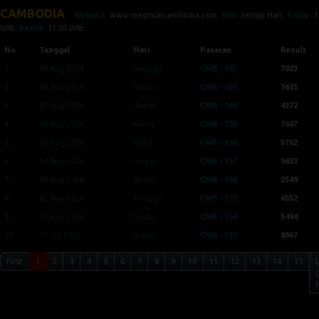
CAMBODIA
Website:
www.magnumcambodia.com
, Hari:
Setiap Hari
, Tutup:
1
WIB
, Result:
11:50 WIB
No
Tanggal
Hari
Pasaran
Result
1
09 Aug 2026
Minggu
CMB - 162
7023
2
08 Aug 2026
Sabtu
CMB - 161
7635
3
07 Aug 2026
Jumat
CMB - 160
4372
4
06 Aug 2026
Kamis
CMB - 159
7607
5
05 Aug 2026
Rabu
CMB - 158
5762
6
04 Aug 2026
Selasa
CMB - 157
9633
7
03 Aug 2026
Senin
CMB - 156
2549
8
02 Aug 2026
Minggu
CMB - 155
6552
9
01 Aug 2026
Sabtu
CMB - 154
5494
10
31 Jul 2026
Jumat
CMB - 153
8867
First
1
2
3
4
5
6
7
8
9
10
11
12
13
14
15
(
)