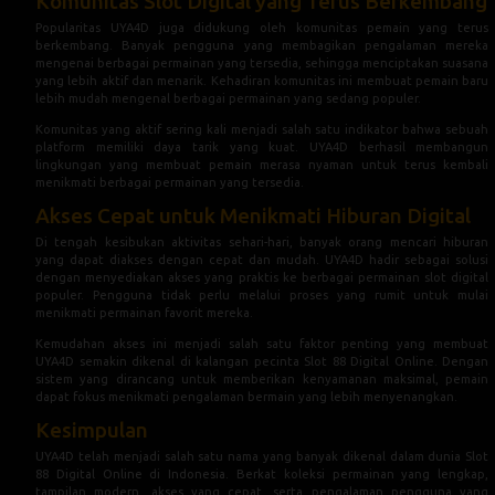
Komunitas Slot Digital yang Terus Berkembang
Popularitas UYA4D juga didukung oleh komunitas pemain yang terus
berkembang. Banyak pengguna yang membagikan pengalaman mereka
mengenai berbagai permainan yang tersedia, sehingga menciptakan suasana
yang lebih aktif dan menarik. Kehadiran komunitas ini membuat pemain baru
lebih mudah mengenal berbagai permainan yang sedang populer.
Komunitas yang aktif sering kali menjadi salah satu indikator bahwa sebuah
platform memiliki daya tarik yang kuat. UYA4D berhasil membangun
lingkungan yang membuat pemain merasa nyaman untuk terus kembali
menikmati berbagai permainan yang tersedia.
Akses Cepat untuk Menikmati Hiburan Digital
Di tengah kesibukan aktivitas sehari-hari, banyak orang mencari hiburan
yang dapat diakses dengan cepat dan mudah. UYA4D hadir sebagai solusi
dengan menyediakan akses yang praktis ke berbagai permainan slot digital
populer. Pengguna tidak perlu melalui proses yang rumit untuk mulai
menikmati permainan favorit mereka.
Kemudahan akses ini menjadi salah satu faktor penting yang membuat
UYA4D semakin dikenal di kalangan pecinta Slot 88 Digital Online. Dengan
sistem yang dirancang untuk memberikan kenyamanan maksimal, pemain
dapat fokus menikmati pengalaman bermain yang lebih menyenangkan.
Kesimpulan
UYA4D telah menjadi salah satu nama yang banyak dikenal dalam dunia Slot
88 Digital Online di Indonesia. Berkat koleksi permainan yang lengkap,
tampilan modern, akses yang cepat, serta pengalaman pengguna yang