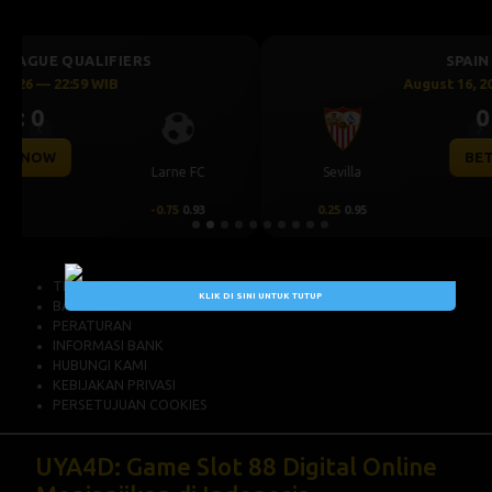
SPAIN LA LIGA
August 16, 2026 — 02:30 WIB
0 : 0
Previous
Ne
BET NOW
Sevilla
Rayo Vallecano
0.25
0.95
-0.25
0.95
TENTANG KAMI
KLIK DI SINI UNTUK TUTUP
BANTUAN
PERATURAN
INFORMASI BANK
HUBUNGI KAMI
KEBIJAKAN PRIVASI
PERSETUJUAN COOKIES
UYA4D: Game Slot 88 Digital Online