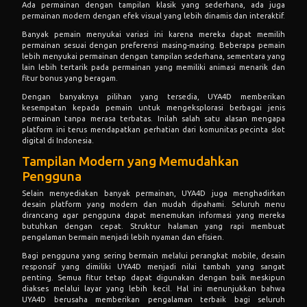
Ada permainan dengan tampilan klasik yang sederhana, ada juga
permainan modern dengan efek visual yang lebih dinamis dan interaktif.
Banyak pemain menyukai variasi ini karena mereka dapat memilih
permainan sesuai dengan preferensi masing-masing. Beberapa pemain
lebih menyukai permainan dengan tampilan sederhana, sementara yang
lain lebih tertarik pada permainan yang memiliki animasi menarik dan
fitur bonus yang beragam.
Dengan banyaknya pilihan yang tersedia, UYA4D memberikan
kesempatan kepada pemain untuk mengeksplorasi berbagai jenis
permainan tanpa merasa terbatas. Inilah salah satu alasan mengapa
platform ini terus mendapatkan perhatian dari komunitas pecinta slot
digital di Indonesia.
Tampilan Modern yang Memudahkan
Pengguna
Selain menyediakan banyak permainan, UYA4D juga menghadirkan
desain platform yang modern dan mudah dipahami. Seluruh menu
dirancang agar pengguna dapat menemukan informasi yang mereka
butuhkan dengan cepat. Struktur halaman yang rapi membuat
pengalaman bermain menjadi lebih nyaman dan efisien.
Bagi pengguna yang sering bermain melalui perangkat mobile, desain
responsif yang dimiliki UYA4D menjadi nilai tambah yang sangat
penting. Semua fitur tetap dapat digunakan dengan baik meskipun
diakses melalui layar yang lebih kecil. Hal ini menunjukkan bahwa
UYA4D berusaha memberikan pengalaman terbaik bagi seluruh