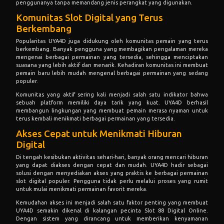
penggunanya tanpa memandang jenis perangkat yang digunakan.
Komunitas Slot Digital yang Terus
Berkembang
Popularitas UYA4D juga didukung oleh komunitas pemain yang terus
berkembang. Banyak pengguna yang membagikan pengalaman mereka
mengenai berbagai permainan yang tersedia, sehingga menciptakan
suasana yang lebih aktif dan menarik. Kehadiran komunitas ini membuat
pemain baru lebih mudah mengenal berbagai permainan yang sedang
populer.
Komunitas yang aktif sering kali menjadi salah satu indikator bahwa
sebuah platform memiliki daya tarik yang kuat. UYA4D berhasil
membangun lingkungan yang membuat pemain merasa nyaman untuk
terus kembali menikmati berbagai permainan yang tersedia.
Akses Cepat untuk Menikmati Hiburan
Digital
Di tengah kesibukan aktivitas sehari-hari, banyak orang mencari hiburan
yang dapat diakses dengan cepat dan mudah. UYA4D hadir sebagai
solusi dengan menyediakan akses yang praktis ke berbagai permainan
slot digital populer. Pengguna tidak perlu melalui proses yang rumit
untuk mulai menikmati permainan favorit mereka.
Kemudahan akses ini menjadi salah satu faktor penting yang membuat
UYA4D semakin dikenal di kalangan pecinta Slot 88 Digital Online.
Dengan sistem yang dirancang untuk memberikan kenyamanan