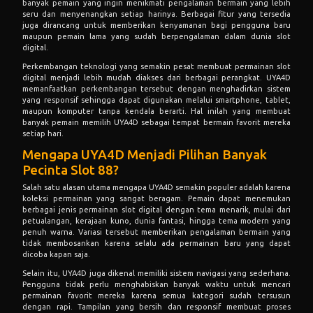
banyak pemain yang ingin menikmati pengalaman bermain yang lebih
seru dan menyenangkan setiap harinya. Berbagai fitur yang tersedia
juga dirancang untuk memberikan kenyamanan bagi pengguna baru
maupun pemain lama yang sudah berpengalaman dalam dunia slot
digital.
Perkembangan teknologi yang semakin pesat membuat permainan slot
digital menjadi lebih mudah diakses dari berbagai perangkat. UYA4D
memanfaatkan perkembangan tersebut dengan menghadirkan sistem
yang responsif sehingga dapat digunakan melalui smartphone, tablet,
maupun komputer tanpa kendala berarti. Hal inilah yang membuat
banyak pemain memilih UYA4D sebagai tempat bermain favorit mereka
setiap hari.
Mengapa UYA4D Menjadi Pilihan Banyak
Pecinta Slot 88?
Salah satu alasan utama mengapa UYA4D semakin populer adalah karena
koleksi permainan yang sangat beragam. Pemain dapat menemukan
berbagai jenis permainan slot digital dengan tema menarik, mulai dari
petualangan, kerajaan kuno, dunia fantasi, hingga tema modern yang
penuh warna. Variasi tersebut memberikan pengalaman bermain yang
tidak membosankan karena selalu ada permainan baru yang dapat
dicoba kapan saja.
Selain itu, UYA4D juga dikenal memiliki sistem navigasi yang sederhana.
Pengguna tidak perlu menghabiskan banyak waktu untuk mencari
permainan favorit mereka karena semua kategori sudah tersusun
dengan rapi. Tampilan yang bersih dan responsif membuat proses