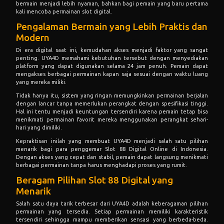
bermain menjadi lebih nyaman, bahkan bagi pemain yang baru pertama
kali mencoba permainan slot digital.
Pengalaman Bermain yang Lebih Praktis dan
Modern
Di era digital saat ini, kemudahan akses menjadi faktor yang sangat
penting. UYA4D memahami kebutuhan tersebut dengan menyediakan
platform yang dapat digunakan selama 24 jam penuh. Pemain dapat
mengakses berbagai permainan kapan saja sesuai dengan waktu luang
yang mereka miliki.
Tidak hanya itu, sistem yang ringan memungkinkan permainan berjalan
dengan lancar tanpa memerlukan perangkat dengan spesifikasi tinggi.
Hal ini tentu menjadi keuntungan tersendiri karena pemain tetap bisa
menikmati permainan favorit mereka menggunakan perangkat sehari-
hari yang dimiliki.
Kepraktisan inilah yang membuat UYA4D menjadi salah satu pilihan
menarik bagi para penggemar Slot 88 Digital Online di Indonesia.
Dengan akses yang cepat dan stabil, pemain dapat langsung menikmati
berbagai permainan tanpa harus menghadapi proses yang rumit.
Beragam Pilihan Slot 88 Digital yang
Menarik
Salah satu daya tarik terbesar dari UYA4D adalah keberagaman pilihan
permainan yang tersedia. Setiap permainan memiliki karakteristik
tersendiri sehingga mampu memberikan sensasi yang berbeda-beda.