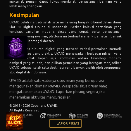
maksimal, pemain dapat fokus menikmati pengalaman bermain yang
lebih menyenangkan.
Kesimpulan
UYA4D telah menjadi salah satu nama yang banyak dikenal dalam dunia
Slot 88 Digital Online di Indonesia. Berkat koleksi permainan yang
lengkap, tampilan modern, akses yang cepat, serta pengalaman
pengguna yang nyaman, platform ini berhasil menarik perhatian banyak
pemain dari berbagai daerah.
Bagi pecinta hiburan digital yang mencari variasi permainan menarik
dengan akses yang praktis, UYA4D menawarkan berbagai pilihan yang
dapat dinikmati kapan saja. Kombinasi antara teknologi modern,
navigasi yang mudah, dan pilihan permainan yang beragam menjadikan
UYA4D sebagai salah satu destinasi yang banyak dipilih oleh penggemar
slot digital di Indonesia.
UYA4D adalah satu-satunya situs resmi yang beroperasi
menggunakan domain
PAY4D
. Waspadai situs tiruan yang
mengatasnamakan UYA4D. Laporkan phising segera jika
menemukan aktivitas mencurigakan.
© 2015 - 2026 Copyright UYA4D.
All Rights Reserved.
LAPOR PUSAT