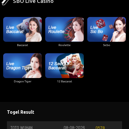
SBO Live Casino
Baccarat
Roulette
Sicbo
Dragon Tiger
12 Baccarat
Togel Result
08-08-2026
QATAR
0578