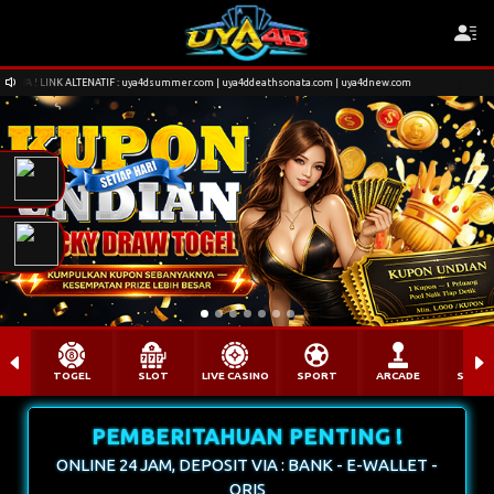
A ! LINK ALTENATIF : uya4dsummer.com | uya4ddeathsonata.com | uya4dnew.com
Selam
TOGEL
SLOT
LIVE CASINO
SPORT
ARCADE
SABU
PEMBERITAHUAN PENTING !
ONLINE 24 JAM, DEPOSIT VIA : BANK - E-WALLET -
QRIS