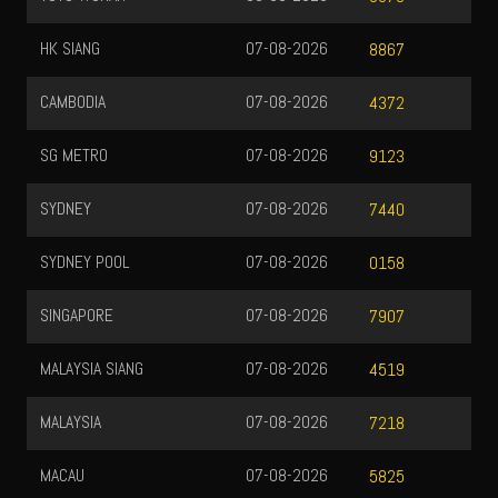
07-08-2026
HONGKONG
8867
07-08-2026
TOTOMACAU 0000
4372
07-08-2026
TOTOMACAU 1300
9123
07-08-2026
TOTOMACAU 1600
7440
07-08-2026
TOTOMACAU 1900
0158
07-08-2026
TOTOMACAU 2200
7907
07-08-2026
4519
07-08-2026
7218
07-08-2026
5825