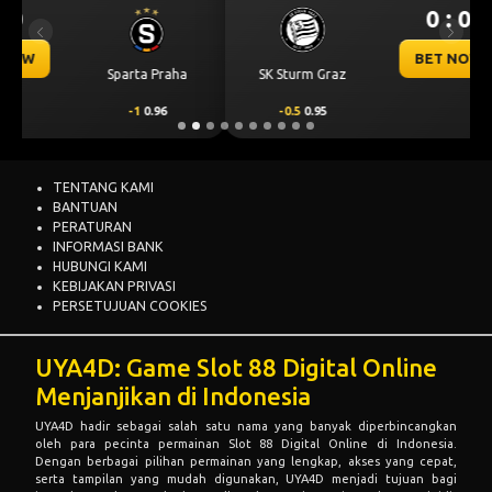
0 : 0
Previous
Next
BET NOW
SK Sturm Graz
Fenerbahce
-0.5
0.95
0.5
0.87
TENTANG KAMI
BANTUAN
PERATURAN
INFORMASI BANK
HUBUNGI KAMI
KEBIJAKAN PRIVASI
PERSETUJUAN COOKIES
UYA4D: Game Slot 88 Digital Online
Menjanjikan di Indonesia
UYA4D hadir sebagai salah satu nama yang banyak diperbincangkan
oleh para pecinta permainan Slot 88 Digital Online di Indonesia.
Dengan berbagai pilihan permainan yang lengkap, akses yang cepat,
serta tampilan yang mudah digunakan, UYA4D menjadi tujuan bagi