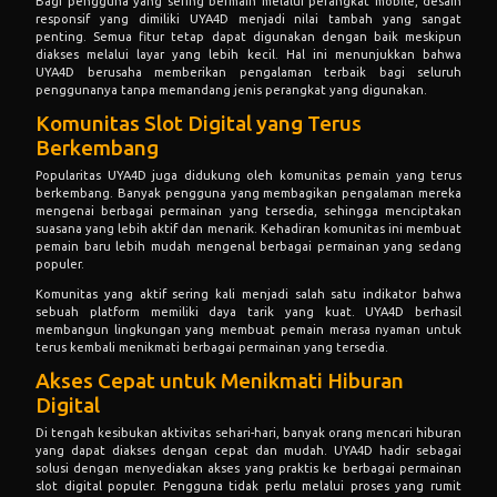
Bagi pengguna yang sering bermain melalui perangkat mobile, desain
responsif yang dimiliki UYA4D menjadi nilai tambah yang sangat
penting. Semua fitur tetap dapat digunakan dengan baik meskipun
diakses melalui layar yang lebih kecil. Hal ini menunjukkan bahwa
UYA4D berusaha memberikan pengalaman terbaik bagi seluruh
penggunanya tanpa memandang jenis perangkat yang digunakan.
Komunitas Slot Digital yang Terus
Berkembang
Popularitas UYA4D juga didukung oleh komunitas pemain yang terus
berkembang. Banyak pengguna yang membagikan pengalaman mereka
mengenai berbagai permainan yang tersedia, sehingga menciptakan
suasana yang lebih aktif dan menarik. Kehadiran komunitas ini membuat
pemain baru lebih mudah mengenal berbagai permainan yang sedang
populer.
Komunitas yang aktif sering kali menjadi salah satu indikator bahwa
sebuah platform memiliki daya tarik yang kuat. UYA4D berhasil
membangun lingkungan yang membuat pemain merasa nyaman untuk
terus kembali menikmati berbagai permainan yang tersedia.
Akses Cepat untuk Menikmati Hiburan
Digital
Di tengah kesibukan aktivitas sehari-hari, banyak orang mencari hiburan
yang dapat diakses dengan cepat dan mudah. UYA4D hadir sebagai
solusi dengan menyediakan akses yang praktis ke berbagai permainan
slot digital populer. Pengguna tidak perlu melalui proses yang rumit