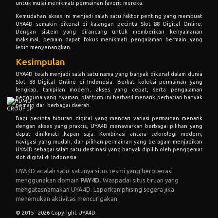
untuk mulai menikmati permainan favorit mereka.
Kemudahan akses ini menjadi salah satu faktor penting yang membuat
UYA4D semakin dikenal di kalangan pecinta Slot 88 Digital Online.
Dengan sistem yang dirancang untuk memberikan kenyamanan
maksimal, pemain dapat fokus menikmati pengalaman bermain yang
lebih menyenangkan.
Kesimpulan
UYA4D telah menjadi salah satu nama yang banyak dikenal dalam dunia
Slot 88 Digital Online di Indonesia. Berkat koleksi permainan yang
lengkap, tampilan modern, akses yang cepat, serta pengalaman
pengguna yang nyaman, platform ini berhasil menarik perhatian banyak
pemain dari berbagai daerah.
Bagi pecinta hiburan digital yang mencari variasi permainan menarik
dengan akses yang praktis, UYA4D menawarkan berbagai pilihan yang
dapat dinikmati kapan saja. Kombinasi antara teknologi modern,
navigasi yang mudah, dan pilihan permainan yang beragam menjadikan
UYA4D sebagai salah satu destinasi yang banyak dipilih oleh penggemar
slot digital di Indonesia.
UYA4D adalah satu-satunya situs resmi yang beroperasi
menggunakan domain
PAY4D
. Waspadai situs tiruan yang
mengatasnamakan UYA4D. Laporkan phising segera jika
menemukan aktivitas mencurigakan.
© 2015 - 2026 Copyright UYA4D.