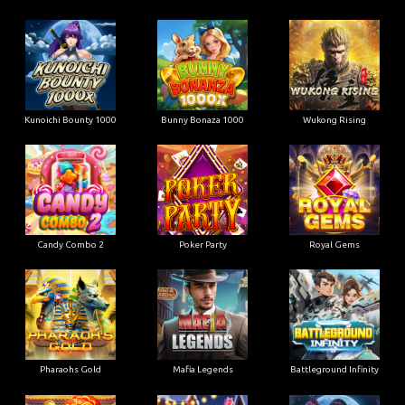
Kunoichi Bounty 1000
Bunny Bonaza 1000
Wukong Rising
Candy Combo 2
Poker Party
Royal Gems
Pharaohs Gold
Mafia Legends
Battleground Infinity