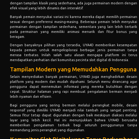
dengan tampilan klasik yang sederhana, ada juga permainan modern dengan
efek visual yang lebih dinamis dan interaktif.
Banyak pemain menyukai variasi ini karena mereka dapat memilih permainan
sesuai dengan preferensi masing-masing. Beberapa pemain lebih menyukai
permainan dengan tampilan sederhana, sementara yang lain lebih tertarik
pada permainan yang memiliki animasi menarik dan fitur bonus yang
beragam.
Dengan banyaknya pilihan yang tersedia, UYA4D memberikan kesempatan
kepada pemain untuk mengeksplorasi berbagai jenis permainan tanpa
merasa terbatas. Inilah salah satu alasan mengapa platform ini terus
mendapatkan perhatian dari komunitas pecinta slot digital di Indonesia.
Tampilan Modern yang Memudahkan Pengguna
Selain menyediakan banyak permainan, UYA4D juga menghadirkan desain
platform yang modern dan mudah dipahami. Seluruh menu dirancang agar
pengguna dapat menemukan informasi yang mereka butuhkan dengan
cepat. Struktur halaman yang rapi membuat pengalaman bermain menjadi
lebih nyaman dan efisien.
Bagi pengguna yang sering bermain melalui perangkat mobile, desain
responsif yang dimiliki UYA4D menjadi nilai tambah yang sangat penting.
Semua fitur tetap dapat digunakan dengan baik meskipun diakses melalui
layar yang lebih kecil. Hal ini menunjukkan bahwa UYA4D berusaha
memberikan pengalaman terbaik bagi seluruh penggunanya tanpa
memandang jenis perangkat yang digunakan.