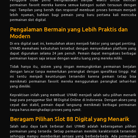
Pengguna tidak perlu menghabiskan banyak waktu untuk mencari
permainan favorit mereka karena semua kategori sudah tersusun dengan
rapi. Tampilan yang bersih dan responsif membuat proses bermain menjadi
lebih nyaman, bahkan bagi pemain yang baru pertama kali mencoba
permainan slot digital.
Pengalaman Bermain yang Lebih Praktis dan
Modern
Di era digital saat ini, kemudahan akses menjadi faktor yang sangat penting.
UYA4D memahami kebutuhan tersebut dengan menyediakan platform yang
dapat digunakan selama 24 jam penuh. Pemain dapat mengakses berbagai
permainan kapan saja sesuai dengan waktu luang yang mereka miliki.
Tidak hanya itu, sistem yang ringan memungkinkan permainan berjalan
dengan lancar tanpa memerlukan perangkat dengan spesifikasi tinggi. Hal
ini tentu menjadi keuntungan tersendiri karena pemain tetap bisa
menikmati permainan favorit mereka menggunakan perangkat sehari-hari
yang dimiliki.
Kepraktisan inilah yang membuat UYA4D menjadi salah satu pilihan menarik
bagi para penggemar Slot 88 Digital Online di Indonesia. Dengan akses yang
cepat dan stabil, pemain dapat langsung menikmati berbagai permainan
tanpa harus menghadapi proses yang rumit.
Beragam Pilihan Slot 88 Digital yang Menarik
Salah satu daya tarik terbesar dari UYA4D adalah keberagaman pilihan
permainan yang tersedia. Setiap permainan memiliki karakteristik tersendiri
sehingga mampu memberikan sensasi yang berbeda-beda. Ada permainan