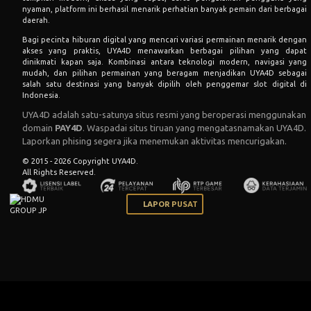
nyaman, platform ini berhasil menarik perhatian banyak pemain dari berbagai
daerah.
Bagi pecinta hiburan digital yang mencari variasi permainan menarik dengan
akses yang praktis, UYA4D menawarkan berbagai pilihan yang dapat
dinikmati kapan saja. Kombinasi antara teknologi modern, navigasi yang
mudah, dan pilihan permainan yang beragam menjadikan UYA4D sebagai
salah satu destinasi yang banyak dipilih oleh penggemar slot digital di
Indonesia.
UYA4D adalah satu-satunya situs resmi yang beroperasi menggunakan
domain
PAY4D
. Waspadai situs tiruan yang mengatasnamakan UYA4D.
Laporkan phising segera jika menemukan aktivitas mencurigakan.
© 2015 - 2026 Copyright UYA4D.
All Rights Reserved.
LAPOR PUSAT