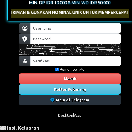
MIN. DP IDR 10.000 & MIN. WD IDR 50.000
NGIRIMAN & GUNAKAN NOMINAL UNIK UNTUK MEMPERCEPAT PRO
Remember Me
Masuk
Daftar Sekarang
Main di Telegram
Desktop
Wap
Hasil Keluaran