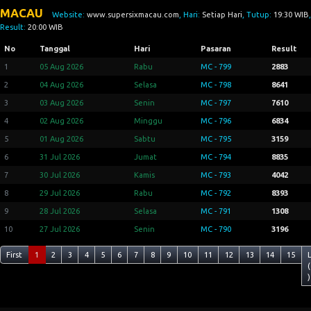
MACAU
Website:
www.supersixmacau.com
, Hari:
Setiap Hari
, Tutup:
19:30 WIB
,
Result:
20:00 WIB
No
Tanggal
Hari
Pasaran
Result
1
05 Aug 2026
Rabu
MC - 799
2883
2
04 Aug 2026
Selasa
MC - 798
8641
3
03 Aug 2026
Senin
MC - 797
7610
4
02 Aug 2026
Minggu
MC - 796
6834
5
01 Aug 2026
Sabtu
MC - 795
3159
6
31 Jul 2026
Jumat
MC - 794
8835
7
30 Jul 2026
Kamis
MC - 793
4042
8
29 Jul 2026
Rabu
MC - 792
8393
9
28 Jul 2026
Selasa
MC - 791
1308
10
27 Jul 2026
Senin
MC - 790
3196
First
1
2
3
4
5
6
7
8
9
10
11
12
13
14
15
(
)